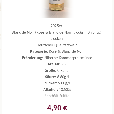
2025er
Blanc de Noir (Rosé & Blanc de Noir, trocken, 0,75 ltr.)
trocken
Deutscher Qualitätswein
Kategorie:
Rosé & Blanc de Noir
Prämierung:
Silberne Kammerpreismünze
Art.-Nr.:
69
Größe:
0,75 ltr.
Säure:
6.60g/l
Zucker:
9.00g/l
Alkohol:
13.50%
*enthält Sulfite
4,90 €